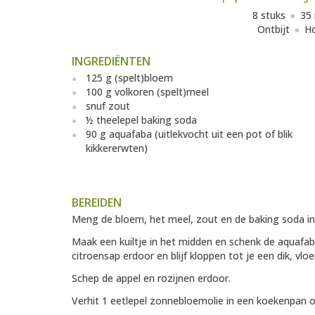
8 stuks
35
Ontbijt
Ho
INGREDIËNTEN
125 g (spelt)bloem
100 g volkoren (spelt)meel
snuf zout
½ theelepel baking soda
90 g aquafaba (uitlekvocht uit een pot of blik
kikkererwten)
BEREIDEN
Meng de bloem, het meel, zout en de baking soda i
Maak een kuiltje in het midden en schenk de aquafab
citroensap erdoor en blijf kloppen tot je een dik, vloe
Schep de appel en rozijnen erdoor.
Verhit 1 eetlepel zonnebloemolie in een koekenpan 