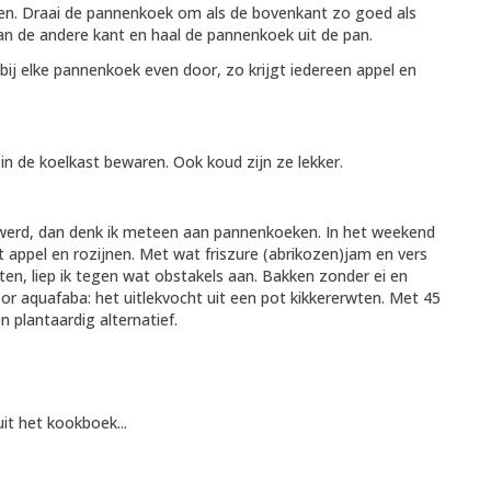
eien. Draai de pannenkoek om als de bovenkant zo goed als
aan de andere kant en haal de pannenkoek uit de pan.
bij elke pannenkoek even door, zo krijgt iedereen appel en
n de koelkast bewaren. Ook koud zijn ze lekker.
d werd, dan denk ik meteen aan pannenkoeken. In het weekend
appel en rozijnen. Met wat friszure (abrikozen)jam en vers
eten, liep ik tegen wat obstakels aan. Bakken zonder ei en
oor aquafaba: het uitlekvocht uit een pot kikkererwten. Met 45
n plantaardig alternatief.
it het kookboek...