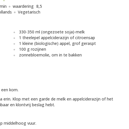
 min
waardering
8,5
llands
Vegetarisch
330-350 ml (ongezoete soja)-melk
1 theelepel appelciderazijn of citroensap
1 kleine (biologische) appel, grof geraspt
100 g rozijnen
zonnebloemolie, om in te bakken
n een kom.
a erin. Klop met een garde de melk en appelciderazijn of het
ibaar en klontvrij beslag hebt.
op middelhoog vuur.