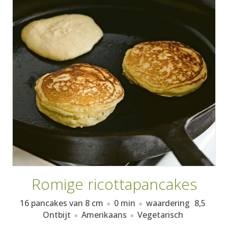
AANMELDEN
RECEPTEN
WEEKMENU'S
KOOKBOEKEN
Romige ricottapancakes
16 pancakes van 8 cm
0 min
waardering
8,5
Ontbijt
Amerikaans
Vegetarisch