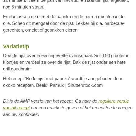
12 minuten. Neem de pan van het vuur en laat de rijst, afgedekt,
nog 5 minuten staan.
Fruit intussen de ui met de paprika en de ham 5 minuten in de
olie. Schep dit mengsel door de rijst. Lekker bij o.a. barbecue-
gerechten, omelet of gebakken eieren.
Variatietip
Doe de rijst over in een ingevette ovenschaal. Snijd 50 g boter in
klontjes en verdeel ze over de rijst. Bak de rijst onder een hete
grill goudbruin.
Het recept 'Rode rijst met paprika' wordt je aangeboden door
okoko recepten
. Beeld: Pamuk | Shutterstock.com
Dit is de AMP versie van het recept. Ga naar de
reguliere versie
van dit recept
om een reactie te geven of het recept toe te voegen
aan uw kookboek.