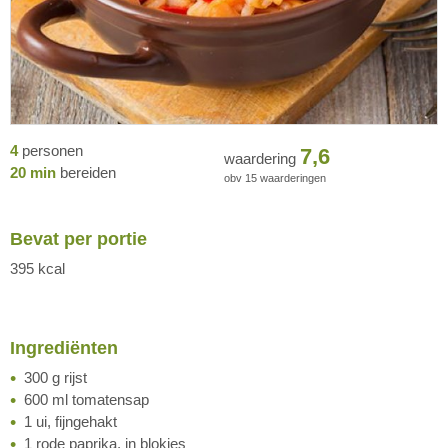
4
personen
7,6
waardering
20 min
bereiden
obv
15
waarderingen
Bevat per portie
395 kcal
Ingrediënten
300 g rijst
600 ml tomatensap
1 ui, fijngehakt
1 rode paprika, in blokjes