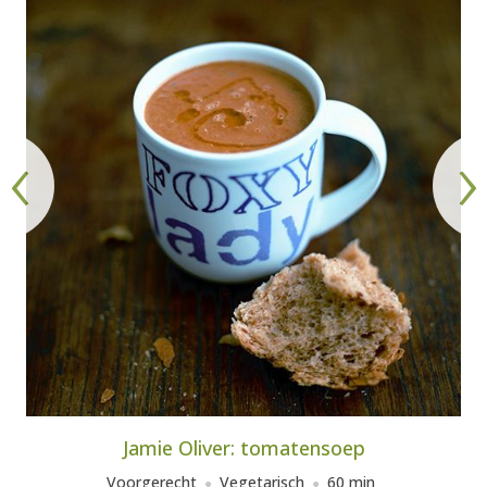
AANMELDEN
RECEPTEN
WEEKMENU'S
‹
›
KOOKBOEKEN
Jamie Oliver: tomatensoep
Voorgerecht
Vegetarisch
60 min