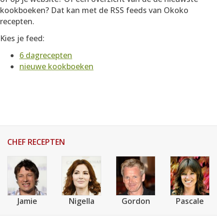
AANMELDEN
RECEPTEN
kookboeken? Dat kan met de RSS feeds van Okoko
recepten.
Kies je feed:
WEEKMENU'S
6 dagrecepten
nieuwe kookboeken
KOOKBOEKEN
CHEF RECEPTEN
Jamie
Nigella
Gordon
Pascale