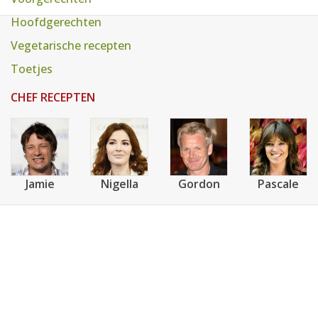
AANMELDEN
RECEPTEN
Hoofdgerechten
Vegetarische recepten
WEEKMENU'S
Toetjes
CHEF RECEPTEN
KOOKBOEKEN
Jamie
Nigella
Gordon
Pascale