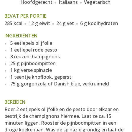
Hoofdgerecht
Italiaans
Vegetarisch
BEVAT PER PORTIE
285 kcal
12 g eiwit
24 g vet
6 g koolhydraten
INGREDIËNTEN
5 eetlepels olijfolie
1 eetlepel rode pesto
8 reuzenchampignons
25 g pijnboompitten
1 kg verse spinazie
1 teentje knoflook, geperst
75 g gorgonzola of Danish blue, verkruimeld
BEREIDEN
Roer 2 eetlepels olijfolie en de pesto door elkaar en
bestrijk de champignons hiermee. Laat ze ca. 15
minuten liggen. Rooster de pijnboompitten in een
droge koekenpan. Was de spinazie grondig en laat de