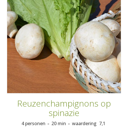
AANMELDEN
RECEPTEN
WEEKMENU'S
KOOKBOEKEN
Reuzenchampignons op
spinazie
4 personen
20 min
waardering
7,1