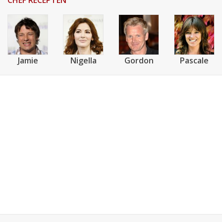
CHEF RECEPTEN
Jamie
Nigella
Gordon
Pascale