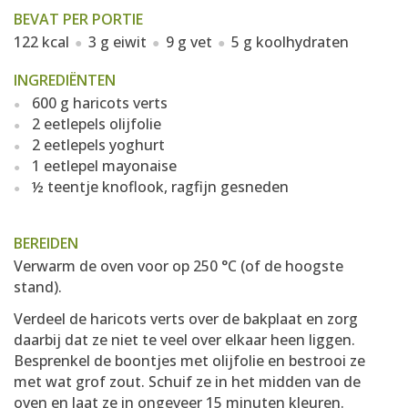
BEVAT PER PORTIE
122 kcal
3 g eiwit
9 g vet
5 g koolhydraten
INGREDIËNTEN
600 g haricots verts
2 eetlepels olijfolie
2 eetlepels yoghurt
1 eetlepel mayonaise
½ teentje knoflook, ragfijn gesneden
BEREIDEN
Verwarm de oven voor op 250 °C (of de hoogste
stand).
Verdeel de haricots verts over de bakplaat en zorg
daarbij dat ze niet te veel over elkaar heen liggen.
Besprenkel de boontjes met olijfolie en bestrooi ze
met wat grof zout. Schuif ze in het midden van de
oven en laat ze in ongeveer 15 minuten kleuren.