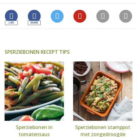
SPERZIEBONEN RECEPT TIPS
Sperziebonen in
Sperziebonen stamppot
tomatensaus
met zongedroogde