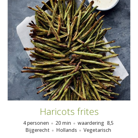
AANMELDEN
RECEPTEN
WEEKMENU'S
KOOKBOEKEN
Haricots frites
4 personen
20 min
waardering
8,5
Bijgerecht
Hollands
Vegetarisch