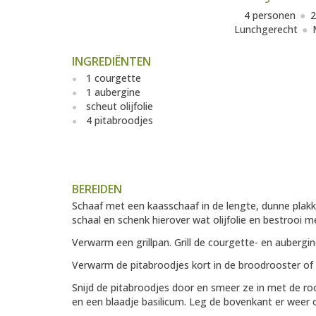
4 personen
2
Lunchgerecht
INGREDIËNTEN
1 courgette
1 aubergine
scheut olijfolie
4 pitabroodjes
BEREIDEN
Schaaf met een kaasschaaf in de lengte, dunne plakk
schaal en schenk hierover wat olijfolie en bestrooi m
Verwarm een grillpan. Grill de courgette- en aubergin
Verwarm de pitabroodjes kort in de broodrooster of
Snijd de pitabroodjes door en smeer ze in met de r
en een blaadje basilicum. Leg de bovenkant er weer 