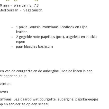
0 min
waardering
7,3
Mediterraan
Vegetarisch
1 pakje Boursin Roomkaas Knoflook en Fijne
kruiden
2 gegrilde rode paprika's (pot), uitgelekt en in dikke
repen
paar blaadjes basilicum
en van de courgette en de aubergine. Doe de linten in een
et peper en zout.
elinten.
 oven.
oomkaas. Leg daarop wat courgette, aubergine, paprikareepjes
op en serveer ze op een schaal.