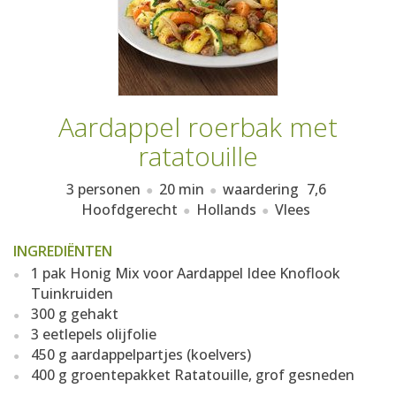
AANMELDEN
RECEPTEN
WEEKMENU'S
Aardappel roerbak met
KOOKBOEKEN
ratatouille
3 personen
20 min
waardering
7,6
Hoofdgerecht
Hollands
Vlees
INGREDIËNTEN
1 pak Honig Mix voor Aardappel Idee Knoflook
Tuinkruiden
300 g gehakt
3 eetlepels olijfolie
450 g aardappelpartjes (koelvers)
400 g groentepakket Ratatouille, grof gesneden