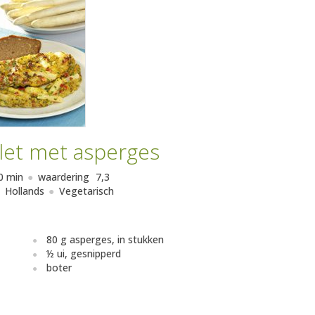
et met asperges
0 min
waardering
7,3
Hollands
Vegetarisch
80 g asperges, in stukken
½ ui, gesnipperd
boter