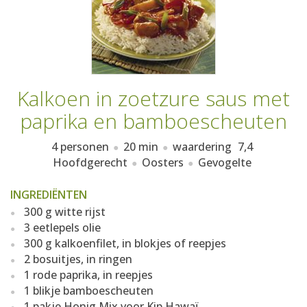
AANMELDEN
RECEPTEN
WEEKMENU'S
Kalkoen in zoetzure saus met
KOOKBOEKEN
paprika en bamboescheuten
4 personen
20 min
waardering
7,4
Hoofdgerecht
Oosters
Gevogelte
INGREDIËNTEN
300 g witte rijst
3 eetlepels olie
300 g kalkoenfilet, in blokjes of reepjes
2 bosuitjes, in ringen
1 rode paprika, in reepjes
1 blikje bamboescheuten
1 pakje Honig Mix voor Kip Hawaï