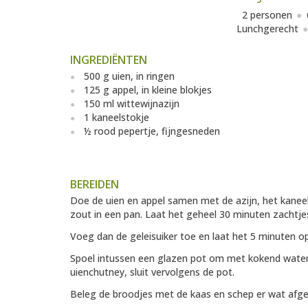
2 personen
Lunchgerecht
INGREDIËNTEN
500 g uien, in ringen
125 g appel, in kleine blokjes
150 ml wittewijnazijn
1 kaneelstokje
½ rood pepertje, fijngesneden
BEREIDEN
Doe de uien en appel samen met de azijn, het kaneel
zout in een pan. Laat het geheel 30 minuten zachtje
Voeg dan de geleisuiker toe en laat het 5 minuten 
Spoel intussen een glazen pot om met kokend water, 
uienchutney, sluit vervolgens de pot.
Beleg de broodjes met de kaas en schep er wat afge