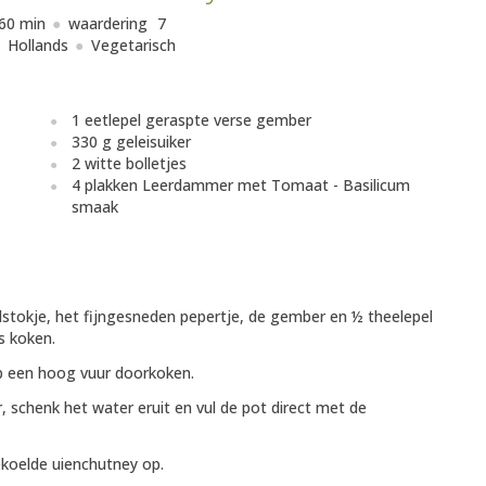
60 min
waardering
7
Hollands
Vegetarisch
1 eetlepel geraspte verse gember
330 g geleisuiker
2 witte bolletjes
4 plakken Leerdammer met Tomaat - Basilicum
smaak
stokje, het fijngesneden pepertje, de gember en ½ theelepel
s koken.
op een hoog vuur doorkoken.
schenk het water eruit en vul de pot direct met de
koelde uienchutney op.