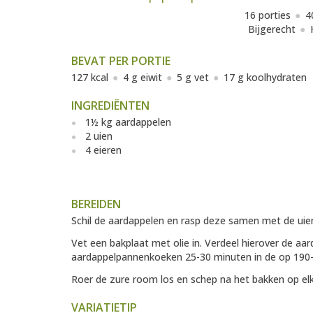
16 porties
4
Bijgerecht
BEVAT PER PORTIE
127 kcal
4 g eiwit
5 g vet
17 g koolhydraten
INGREDIËNTEN
1½ kg aardappelen
2 uien
4 eieren
BEREIDEN
Schil de aardappelen en rasp deze samen met de uien
Vet een bakplaat met olie in. Verdeel hierover de aa
aardappelpannenkoeken 25-30 minuten in de op 190
Roer de zure room los en schep na het bakken op e
VARIATIETIP