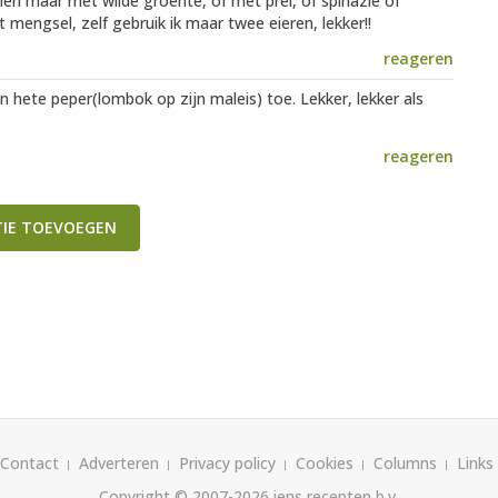
ien maar met wilde groente, of met prei, of spinazie of
 mengsel, zelf gebruik ik maar twee eieren, lekker!!
reageren
n hete peper(lombok op zijn maleis) toe. Lekker, lekker als
reageren
TIE TOEVOEGEN
Contact
Adverteren
Privacy policy
Cookies
Columns
Links
Copyright © 2007-2026
iens recepten b.v.