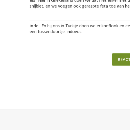
els
Hier in Griekenland doen we dat niet enkel met u
snijbiet, en we voegen ook geraspte feta toe aan het
indo
En bij ons in Turkije doen we er knoflook en ee
een tussendoortje. indovoc
REAC