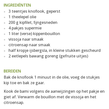
INGREDIËNTEN
3 teentjes knoﬂook, geperst
1 theelepel olie
200 g kipﬁlet, ﬁjngesneden
4 pakjes supermie
1 liter (verse) kippenbouillon
vissoja naar smaak
citroensap naar smaak
half kropje ijsbergsla, in kleine stukken gescheurd
2 eetlepels bawang goreng (gefruite uitjes)
BEREIDEN
Bak de knoﬂook 1 minuut in de olie, voeg de stukjes
kip toe en bak ze gaar.
Kook de bami volgens de aanwijzingen op het pakje en
giet af. Verwarm de bouillon met de vissoja en het
citroensap.