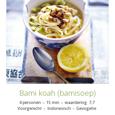
AANMELDEN
RECEPTEN
WEEKMENU'S
KOOKBOEKEN
Bami koah (bamisoep)
4 personen
15 min
waardering
7,7
Voorgerecht
Indonesisch
Gevogelte