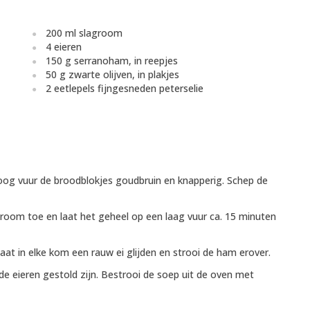
200 ml slagroom
4 eieren
150 g serranoham, in reepjes
50 g zwarte olijven, in plakjes
2 eetlepels fijngesneden peterselie
p hoog vuur de broodblokjes goudbruin en knapperig. Schep de
groom toe en laat het geheel op een laag vuur ca. 15 minuten
t in elke kom een rauw ei glijden en strooi de ham erover.
 eieren gestold zijn. Bestrooi de soep uit de oven met