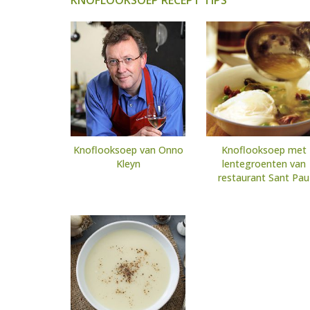
KNOFLOOKSOEP RECEPT TIPS
Knoflooksoep van Onno
Knoflooksoep met
Kleyn
lentegroenten van
restaurant Sant Pau