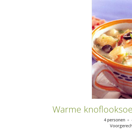
Warme knoflooksoe
4 personen
Voorgerec