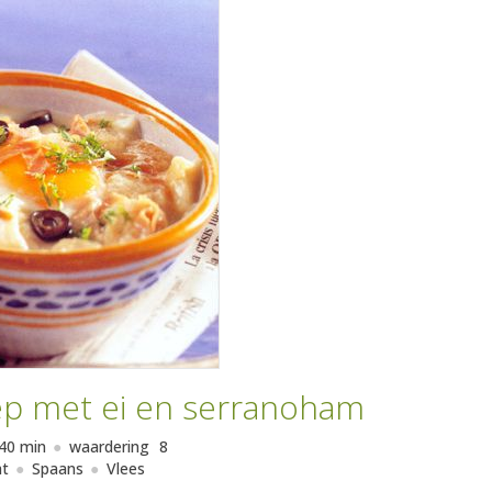
p met ei en serranoham
40 min
waardering
8
ht
Spaans
Vlees