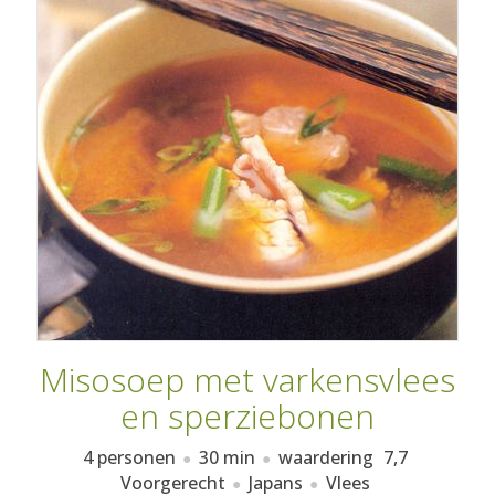
AANMELDEN
RECEPTEN
WEEKMENU'S
KOOKBOEKEN
Misosoep met varkensvlees
en sperziebonen
4 personen
30 min
waardering
7,7
Voorgerecht
Japans
Vlees