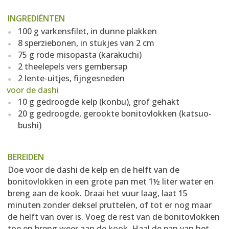
INGREDIËNTEN
100 g varkensfilet, in dunne plakken
8 sperziebonen, in stukjes van 2 cm
75 g rode misopasta (karakuchi)
2 theelepels vers gembersap
2 lente-uitjes, fijngesneden
voor de dashi
10 g gedroogde kelp (konbu), grof gehakt
20 g gedroogde, gerookte bonitovlokken (katsuo-
bushi)
BEREIDEN
Doe voor de dashi de kelp en de helft van de
bonitovlokken in een grote pan met 1½ liter water en
breng aan de kook. Draai het vuur laag, laat 15
minuten zonder deksel pruttelen, of tot er nog maar
de helft van over is. Voeg de rest van de bonitovlokken
toe en breng weer aan de kook. Haal de pan van het