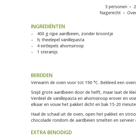
3 personen
2
Nagerecht
Over
INGREDIËNTEN
400 g rijpe aardbeien, zonder kroontje
½ theelepel vanillepasta
4 eetlepels ahornsiroop
1 steranijs
BEREIDEN
Verwarm de oven voor tot 190 °C. Bekleed een ovens
Snijd grote aardbeien door de helft, maar laat de kle
Verdeel de vanillepasta en ahornsiroop erover en vo
elkaar en vouw het pakket dicht en bak 15-20 minute
Haal de schaal uit de oven, open het pakket en stro
chocolade rondom de aardbeien smelten en serveer d
EXTRA BENODIGD