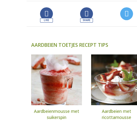
AARDBEIEN TOETJES RECEPT TIPS
Aardbeienmousse met
Aardbeien met
suikerspin
ricottamousse