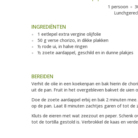
1 persoon
3
Lunchgerec
INGREDIËNTEN
1 eetlepel extra vergine olijfolie
50 g verse chorizo, in dikke plakken
½ rode ui, in halve ringen
½ zoete aardappel, geschild en in dunne plakjes
BEREIDEN
Verhit de olie in een koekenpan en bak hierin de chor
uit de pan. Fruit in het overgebleven bakvet de uien
Doe de zoete aardappel erbij en bak 2 minuten mee.
op de pan. Laat 8 minuten zachtjes garen of tot de 
Kluts de eieren met wat zeezout en peper. Schenk ov
tot de tortilla gestold is. Verbrokkel de kaas en verde