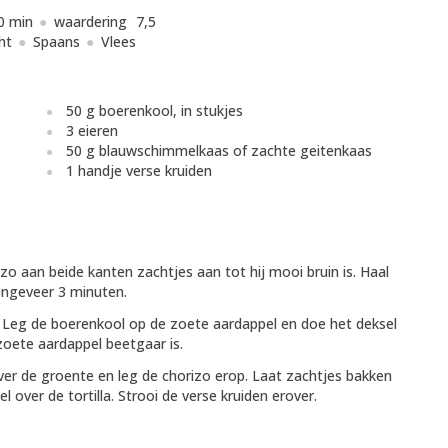
0 min
waardering
7,5
ht
Spaans
Vlees
50 g boerenkool, in stukjes
3 eieren
50 g blauwschimmelkaas of zachte geitenkaas
1 handje verse kruiden
izo aan beide kanten zachtjes aan tot hij mooi bruin is. Haal
 ongeveer 3 minuten.
 Leg de boerenkool op de zoete aardappel en doe het deksel
zoete aardappel beetgaar is.
er de groente en leg de chorizo erop. Laat zachtjes bakken
el over de tortilla. Strooi de verse kruiden erover.