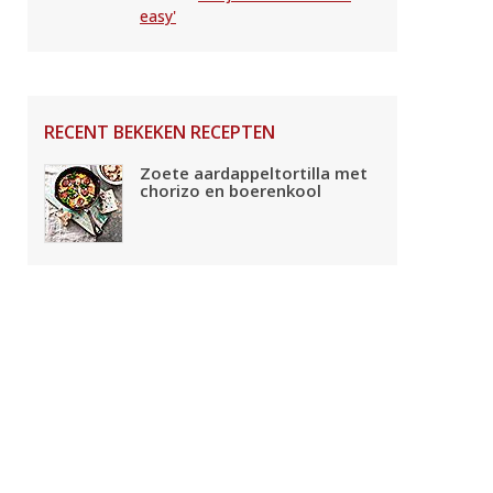
easy'
RECENT BEKEKEN RECEPTEN
Zoete aardappeltortilla met
chorizo en boerenkool