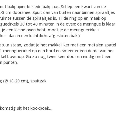
et bakpapier beklede bakplaat. Schep een kwart van de
3 cm doorsnee. Spuit dan van buiten naar binnen spiraaltjes
 ruimte tussen de spiraaltjes is. Til de ring op en maak op
uecirkels 30 tot 40 minuten in de oven: de meringue is klaar
s je een kleine oven hebt, moet je de meringuecirkels
els dan in een luchtdicht afgesloten bak.)
uur staan, zodat je het makkelijker met een metalen spatel
g 1 meringuecirkel op een bord en smeer er een derde van het
rkel bovenop. Ga zo nog twee keer door en eindig met een
in punten.
g (Ø 18-20 cm), spuitzak
komstig uit het kookboek...