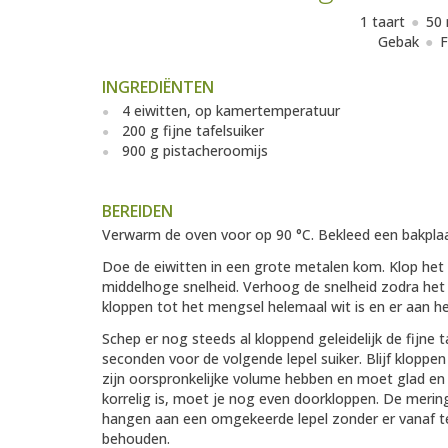
1 taart
50 
Gebak
F
INGREDIËNTEN
4 eiwitten, op kamertemperatuur
200 g fijne tafelsuiker
900 g pistacheroomijs
BEREIDEN
Verwarm de oven voor op 90 °C. Bekleed een bakpla
Doe de eiwitten in een grote metalen kom. Klop het
middelhoge snelheid. Verhoog de snelheid zodra he
kloppen tot het mengsel helemaal wit is en er aan h
Schep er nog steeds al kloppend geleidelijk de fijne ta
seconden voor de volgende lepel suiker. Blijf kloppe
zijn oorspronkelijke volume hebben en moet glad en 
korrelig is, moet je nog even doorkloppen. De meringu
hangen aan een omgekeerde lepel zonder er vanaf te
behouden.