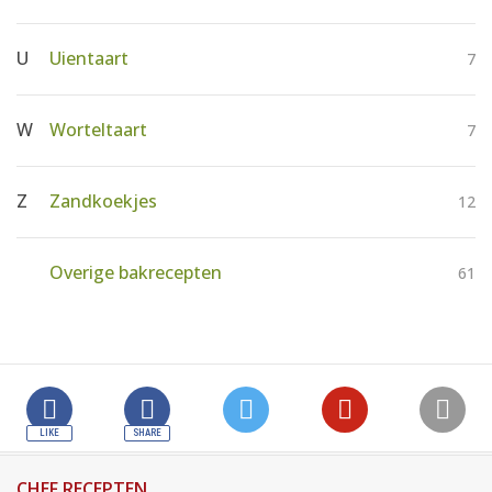
U
Uientaart
7
W
Worteltaart
7
Z
Zandkoekjes
12
Overige bakrecepten
61
CHEF RECEPTEN