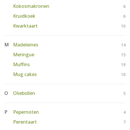
Kokosmakronen
6
Kruidkoek
6
Kwarktaart
10
M
Madeleines
14
Meringue
15
Muffins
19
Mug cakes
10
O
Oliebollen
5
P
Pepernoten
4
Perentaart
7