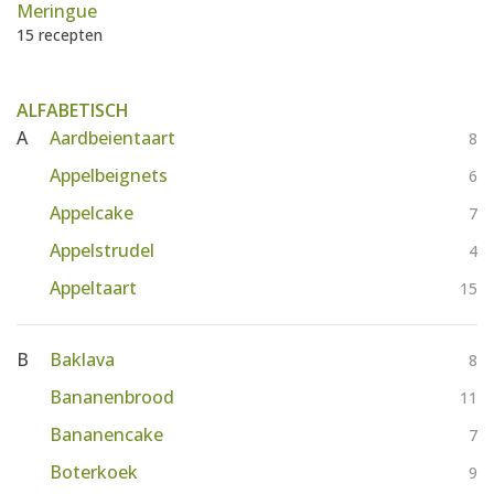
Meringue
15 recepten
ALFABETISCH
A
Aardbeientaart
8
Appelbeignets
6
Appelcake
7
Appelstrudel
4
Appeltaart
15
B
Baklava
8
Bananenbrood
11
Bananencake
7
Boterkoek
9