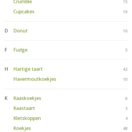
Crumble
15
Cupcakes
16
D
Donut
10
F
Fudge
5
H
Hartige taart
42
Havermoutkoekjes
10
K
Kaaskoekjes
6
Kaastaart
3
Kletskoppen
4
Koekjes
48