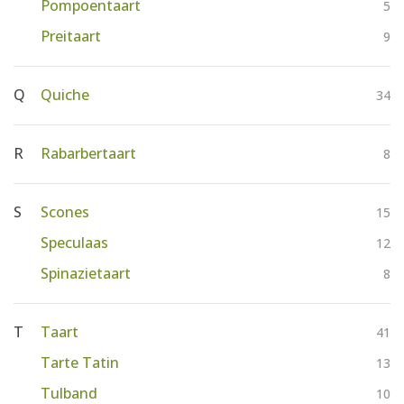
Pompoentaart
5
Preitaart
9
Q
Quiche
34
R
Rabarbertaart
8
S
Scones
15
Speculaas
12
Spinazietaart
8
T
Taart
41
Tarte Tatin
13
Tulband
10