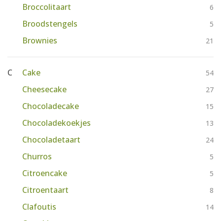
Broccolitaart
6
Broodstengels
5
Brownies
21
C
Cake
54
Cheesecake
27
Chocoladecake
15
Chocoladekoekjes
13
Chocoladetaart
24
Churros
5
Citroencake
5
Citroentaart
8
Clafoutis
14