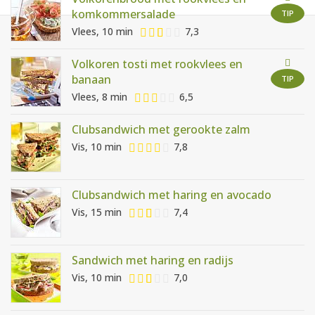
AANMELDEN
RECEPTEN
komkommersalade
TIP
Vlees, 10 min
7,3
WEEKMENU'S
Volkoren tosti met rookvlees en
banaan
TIP
Vlees, 8 min
6,5
KOOKBOEKEN
Clubsandwich met gerookte zalm
Vis, 10 min
7,8
Clubsandwich met haring en avocado
Vis, 15 min
7,4
Sandwich met haring en radijs
Vis, 10 min
7,0