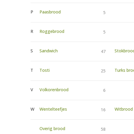
P
Paasbrood
5
R
Roggebrood
5
S
Sandwich
Stokbroo
47
T
Tosti
Turks bro
25
V
Volkorenbrood
6
W
Wentelteefjes
Witbrood
16
Overig brood
58