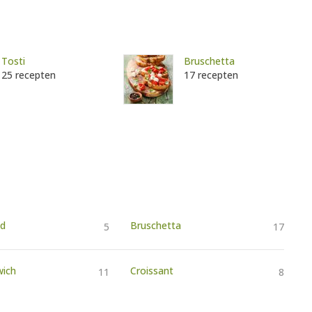
Tosti
Bruschetta
25 recepten
17 recepten
od
Bruschetta
5
17
wich
Croissant
11
8