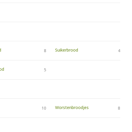
d
Suikerbrood
8
4
od
5
Worstenbroodjes
10
8