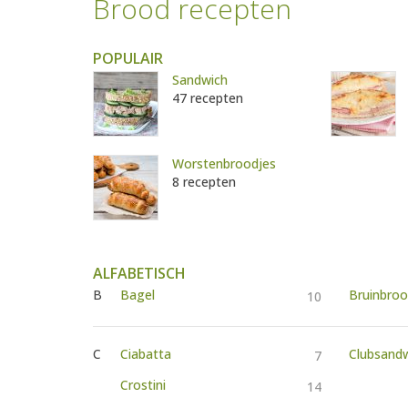
Brood recepten
POPULAIR
Sandwich
47 recepten
Worstenbroodjes
8 recepten
ALFABETISCH
B
Bagel
Bruinbro
10
C
Ciabatta
Clubsand
7
Crostini
14