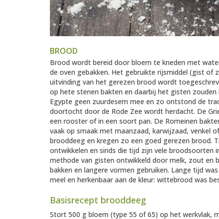
BROOD
Brood wordt bereid door bloem te kneden met water
de oven gebakken. Het gebruikte rijsmiddel (gist o
uitvinding van het gerezen brood wordt toegeschreve
op hete stenen bakten en daarbij het gisten zouden 
Egypte geen zuurdesem mee en zo ontstond de tra
doortocht door de Rode Zee wordt herdacht. De Gri
een rooster of in een soort pan. De Romeinen bakte
vaak op smaak met maanzaad, karwijzaad, venkel of p
brooddeeg en kregen zo een goed gerezen brood. Ti
ontwikkelen en sinds die tijd zijn vele broodsoorten
methode van gisten ontwikkeld door melk, zout en bi
bakken en langere vormen gebruiken. Lange tijd was d
meel en herkenbaar aan de kleur: wittebrood was be
Basisrecept brooddeeg
Stort 500 g bloem (type 55 of 65) op het werkvlak, m