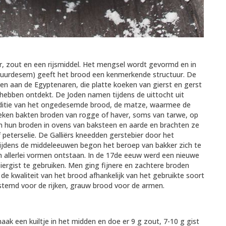
, zout en een rijsmiddel. Het mengsel wordt gevormd en in
f zuurdesem) geeft het brood een kenmerkende structuur. De
n aan de Egyptenaren, die platte koeken van gierst en gerst
hebben ontdekt. De Joden namen tijdens de uittocht uit
ditie van het ongedesemde brood, de matze, waarmee de
eken bakten broden van rogge of haver, soms van tarwe, op
n hun broden in ovens van baksteen en aarde en brachten ze
eterselie. De Galliërs kneedden gerstebier door het
jdens de middeleeuwen begon het beroep van bakker zich te
 in allerlei vormen ontstaan. In de 17de eeuw werd een nieuwe
ergist te gebruiken. Men ging fijnere en zachtere broden
e kwaliteit van het brood afhankelijk van het gebruikte soort
stemd voor de rijken, grauw brood voor de armen.
aak een kuiltje in het midden en doe er 9 g zout, 7-10 g gist