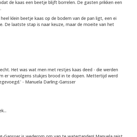
at de kaas een beetje blijft borrelen. De gasten prikken een
.
 heel klein beetje kaas op de bodem van de pan ligt, een ei
ale. De laatste stap is naar keuze, maar de moeite van het
erecht. Het was wat men met restjes kaas deed - die werden
 er vervolgens stukjes brood in te dopen. Mettertijd werd
toegevoegd.' - Manuela Darling-Gansser
k...
ng-Gansser is wederom om van te watertanden! Manuela reist