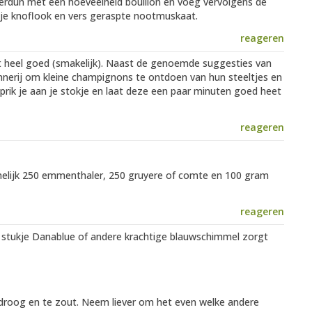
Verdun met een hoeveelheid boullion en voeg vervolgens de
je knoflook en vers geraspte nootmuskaat.
reageren
erkt heel goed (smakelijk). Naast de genoemde suggesties van
nerij om kleine champignons te ontdoen van hun steeltjes en
prik je aan je stokje en laat deze een paar minuten goed heet
reageren
elijk 250 emmenthaler, 250 gruyere of comte en 100 gram
reageren
in stukje Danablue of andere krachtige blauwschimmel zorgt
 droog en te zout. Neem liever om het even welke andere