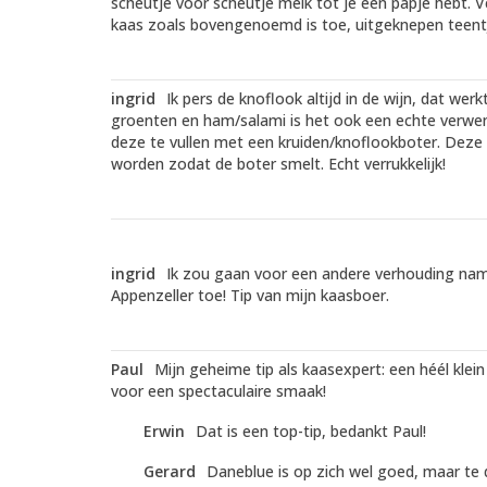
scheutje voor scheutje melk tot je een papje hebt. 
kaas zoals bovengenoemd is toe, uitgeknepen teent
ingrid
Ik pers de knoflook altijd in de wijn, dat w
groenten en ham/salami is het ook een echte verwen
deze te vullen met een kruiden/knoflookboter. Deze 
worden zodat de boter smelt. Echt verrukkelijk!
ingrid
Ik zou gaan voor een andere verhouding nam
Appenzeller toe! Tip van mijn kaasboer.
Paul
Mijn geheime tip als kaasexpert: een héél kle
voor een spectaculaire smaak!
Erwin
Dat is een top-tip, bedankt Paul!
Gerard
Daneblue is op zich wel goed, maar te