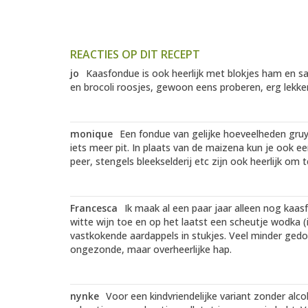
REACTIES OP DIT RECEPT
jo
Kaasfondue is ook heerlijk met blokjes ham en s
en brocoli roosjes, gewoon eens proberen, erg lekker
monique
Een fondue van gelijke hoeveelheden gruyer
iets meer pit. In plaats van de maizena kun je ook e
peer, stengels bleekselderij etc zijn ook heerlijk om t
Francesca
Ik maak al een paar jaar alleen nog kaa
witte wijn toe en op het laatst een scheutje wodka (i
vastkokende aardappels in stukjes. Veel minder gedo
ongezonde, maar overheerlijke hap.
nynke
Voor een kindvriendelijke variant zonder al