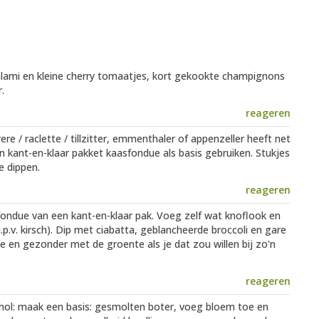
alami en kleine cherry tomaatjes, kort gekookte champignons
.
reageren
e / raclette / tillzitter, emmenthaler of appenzeller heeft net
en kant-en-klaar pakket kaasfondue als basis gebruiken. Stukjes
e dippen.
reageren
sfondue van een kant-en-klaar pak. Voeg zelf wat knoflook en
.p.v. kirsch). Dip met ciabatta, geblancheerde broccoli en gare
e en gezonder met de groente als je dat zou willen bij zo'n
reageren
cohol: maak een basis: gesmolten boter, voeg bloem toe en