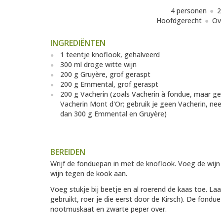
4 personen
2
Hoofdgerecht
Ov
INGREDIËNTEN
1 teentje knoflook, gehalveerd
300 ml droge witte wijn
200 g Gruyère, grof geraspt
200 g Emmental, grof geraspt
200 g Vacherin (zoals Vacherin à fondue, maar g
Vacherin Mont d'Or; gebruik je geen Vacherin, n
dan 300 g Emmental en Gruyère)
BEREIDEN
Wrijf de fonduepan in met de knoflook. Voeg de wijn
wijn tegen de kook aan.
Voeg stukje bij beetje en al roerend de kaas toe. La
gebruikt, roer je die eerst door de Kirsch). De fond
nootmuskaat en zwarte peper over.