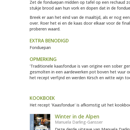
Zet de fonduepan midden op tafel op een rechaud zod
stukje brood aan hun vork en dopen dat in de fondue
Breek er aan het eind van de maaltijd, als er nog een
over. Roer het ei en de kaas door elkaar voor de fin
proberen waard.
EXTRA BENODIGD
Fonduepan
OPMERKING
'Traditionele kaasfondue is van origine een sober g
gesmolten in een aardewerken pot boven het vuur om
het recept verfijnd en werden Kirsch en witte wijn 
KOOKBOEK
Het recept 'Kaasfondue' is afkomstig uit het kookboe
Winter in de Alpen
Manuela Darling-Gansser
Deze derde uitgave van Manuela Darli