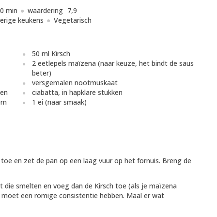
0 min
waardering
7,9
erige keukens
Vegetarisch
50 ml Kirsch
2 eetlepels maïzena (naar keuze, het bindt de saus
beter)
versgemalen nootmuskaat
een
ciabatta, in hapklare stukken
eem
1 ei (naar smaak)
 toe en zet de pan op een laag vuur op het fornuis. Breng de
at die smelten en voeg dan de Kirsch toe (als je maïzena
ue moet een romige consistentie hebben. Maal er wat