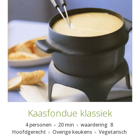
AANMELDEN
RECEPTEN
WEEKMENU'S
KOOKBOEKEN
Kaasfondue klassiek
4 personen
20 min
waardering
8
Hoofdgerecht
Overige keukens
Vegetarisch