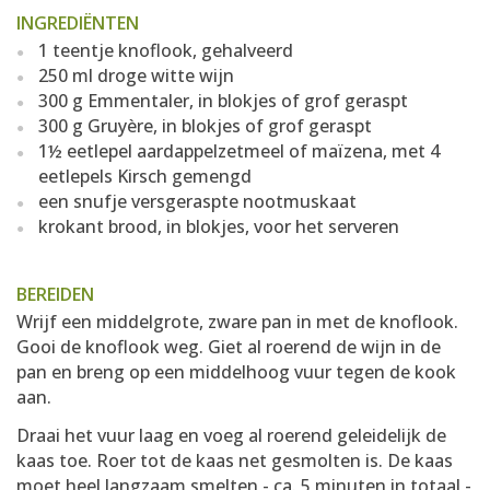
INGREDIËNTEN
1 teentje knoflook, gehalveerd
250 ml droge witte wijn
300 g Emmentaler, in blokjes of grof geraspt
300 g Gruyère, in blokjes of grof geraspt
1½ eetlepel aardappelzetmeel of maïzena, met 4
eetlepels Kirsch gemengd
een snufje versgeraspte nootmuskaat
krokant brood, in blokjes, voor het serveren
BEREIDEN
Wrijf een middelgrote, zware pan in met de knoflook.
Gooi de knoflook weg. Giet al roerend de wijn in de
pan en breng op een middelhoog vuur tegen de kook
aan.
Draai het vuur laag en voeg al roerend geleidelijk de
kaas toe. Roer tot de kaas net gesmolten is. De kaas
moet heel langzaam smelten - ca. 5 minuten in totaal -