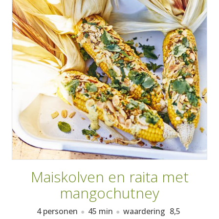
AANMELDEN
RECEPTEN
WEEKMENU'S
KOOKBOEKEN
Maiskolven en raita met
mangochutney
4 personen
45 min
waardering
8,5