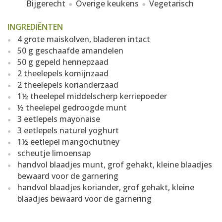
Bijgerecht
Overige keukens
Vegetarisch
INGREDIËNTEN
4 grote maiskolven, bladeren intact
50 g geschaafde amandelen
50 g gepeld hennepzaad
2 theelepels komijnzaad
2 theelepels korianderzaad
1½ theelepel middelscherp kerriepoeder
½ theelepel gedroogde munt
3 eetlepels mayonaise
3 eetlepels naturel yoghurt
1½ eetlepel mangochutney
scheutje limoensap
handvol blaadjes munt, grof gehakt, kleine blaadjes
bewaard voor de garnering
handvol blaadjes koriander, grof gehakt, kleine
blaadjes bewaard voor de garnering