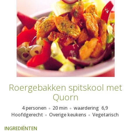
AANMELDEN
RECEPTEN
WEEKMENU'S
KOOKBOEKEN
Roergebakken spitskool met
Quorn
4 personen
20 min
waardering
6,9
Hoofdgerecht
Overige keukens
Vegetarisch
INGREDIËNTEN