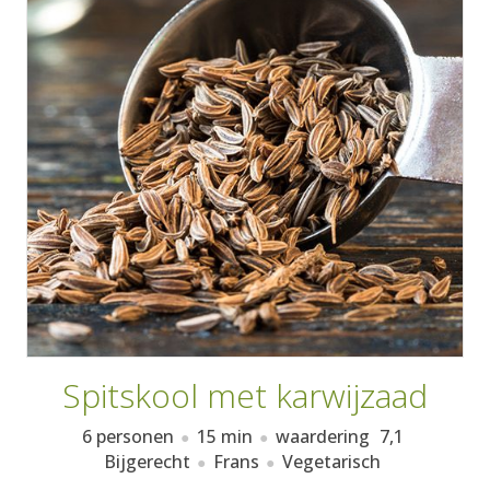
AANMELDEN
RECEPTEN
WEEKMENU'S
KOOKBOEKEN
Spitskool met karwijzaad
6 personen
15 min
waardering
7,1
Bijgerecht
Frans
Vegetarisch