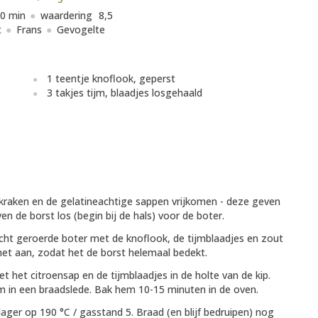
0 min
waardering
8,5
t
Frans
Gevogelte
1 teentje knoflook, geperst
3 takjes tijm, blaadjes losgehaald
 kraken en de gelatineachtige sappen vrijkomen - deze geven
 de borst los (begin bij de hals) voor de boter.
cht geroerde boter met de knoflook, de tijmblaadjes en zout
het aan, zodat het de borst helemaal bedekt.
t het citroensap en de tijmblaadjes in de holte van de kip.
 in een braadslede. Bak hem 10-15 minuten in de oven.
ager op 190 °C / gasstand 5. Braad (en blijf bedruipen) nog