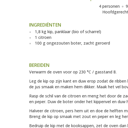
4 personen
9
Hoofdgerech
INGREDIËNTEN
1,8 kg kip, panklaar (bio of scharrel)
1 citroen
100 g ongezouten boter, zacht geroerd
BEREIDEN
Verwarm de oven voor op 230 °C / gasstand 8.
Leg de kip op zijn kant en duw erop zodat de ribben
de jus smaak en maken hem dikker. Maak het vel boven
Rasp de schil van de citroen en meng het door de za
en peper. Duw de boter onder het kippenvel en duw 
Halveer de citroen, pers hem uit en doe de helften me
Breng de kip op smaak met zout en peper en leg hem
Bedruip de kip met de kooksappen, zet de oven dan l