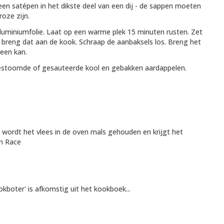
een satépen in het dikste deel van een dij - de sappen moeten
roze zijn.
luminiumfolie. Laat op een warme plek 15 minuten rusten. Zet
n breng dat aan de kook. Schraap de aanbaksels los. Breng het
een kan.
 gestoomde of gesauteerde kool en gebakken aardappelen.
n wordt het vlees in de oven mals gehouden en krijgt het
on Race
kboter' is afkomstig uit het kookboek...