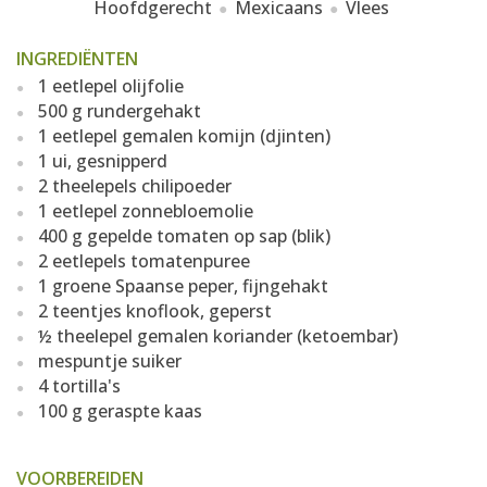
Hoofdgerecht
Mexicaans
Vlees
INGREDIËNTEN
1 eetlepel olijfolie
500 g rundergehakt
1 eetlepel gemalen komijn (djinten)
1 ui, gesnipperd
2 theelepels chilipoeder
1 eetlepel zonnebloemolie
400 g gepelde tomaten op sap (blik)
2 eetlepels tomatenpuree
1 groene Spaanse peper, fijngehakt
2 teentjes knoflook, geperst
½ theelepel gemalen koriander (ketoembar)
mespuntje suiker
4 tortilla's
100 g geraspte kaas
VOORBEREIDEN