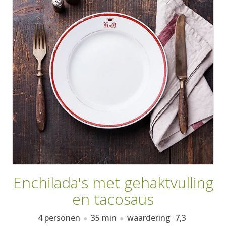
AANMELDEN
RECEPTEN
WEEKMENU'S
KOOKBOEKEN
Enchilada's met gehaktvulling
en tacosaus
4 personen
35 min
waardering
7,3