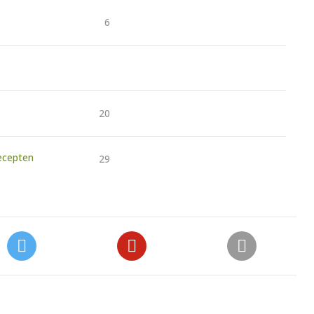
6
20
ecepten
29