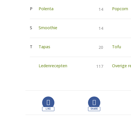
P
Polenta
Popcorn
14
S
Smoothie
14
T
Tapas
Tofu
20
Ledenrecepten
Overige r
117