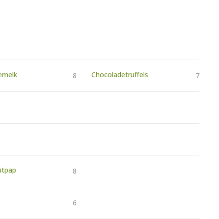
emelk
Chocoladetruffels
8
7
utpap
8
6