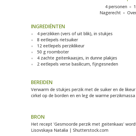
4 personen
1
Nagerecht
Over
INGREDIËNTEN
4 perzikken (vers of uit blik), in stukjes
8 eetlepels rietsuiker
12 eetlepels perziklikeur
50 g roomboter
4 zachte geitenkaasjes, in dunne plakjes
2 eetlepels verse basilicum, fijngesneden
BEREIDEN
Verwarm de stukjes perzik met de suiker en de likeur
cirkel op de borden en en leg de warme perzikmassa 
BRON
Het recept 'Gesmoorde perzik met geitenkaas' word
Lisovskaya Natalia | Shutterstock.com