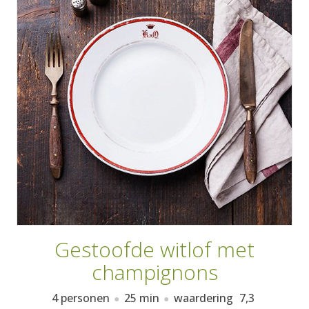
AANMELDEN
RECEPTEN
WEEKMENU'S
KOOKBOEKEN
Gestoofde witlof met
champignons
4 personen
25 min
waardering
7,3