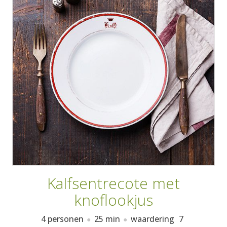
AANMELDEN
RECEPTEN
WEEKMENU'S
KOOKBOEKEN
Kalfsentrecote met
knoflookjus
4 personen
25 min
waardering
7