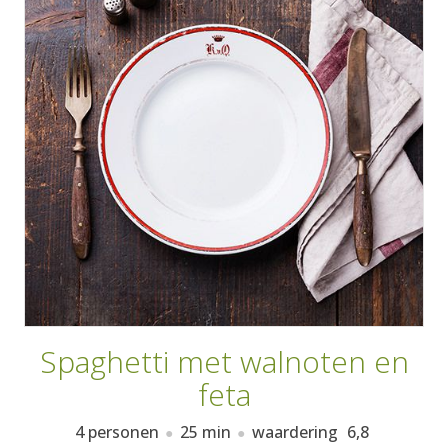
AANMELDEN
RECEPTEN
WEEKMENU'S
KOOKBOEKEN
Spaghetti met walnoten en
feta
4 personen
25 min
waardering
6,8