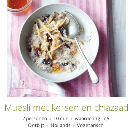
AANMELDEN
RECEPTEN
WEEKMENU'S
KOOKBOEKEN
Muesli met kersen en chiazaad
2 personen
10 min
waardering
7,5
Ontbijt
Hollands
Vegetarisch