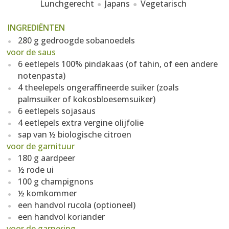
Lunchgerecht
Japans
Vegetarisch
INGREDIËNTEN
280 g gedroogde sobanoedels
voor de saus
6 eetlepels 100% pindakaas (of tahin, of een andere
notenpasta)
4 theelepels ongeraffineerde suiker (zoals
palmsuiker of kokosbloesemsuiker)
6 eetlepels sojasaus
4 eetlepels extra vergine olijfolie
sap van ½ biologische citroen
voor de garnituur
180 g aardpeer
½ rode ui
100 g champignons
½ komkommer
een handvol rucola (optioneel)
een handvol koriander
voor de garnering