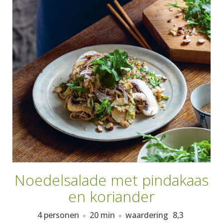
AANMELDEN
RECEPTEN
WEEKMENU'S
KOOKBOEKEN
Noedelsalade met pindakaas
en koriander
4 personen
20 min
waardering
8,3