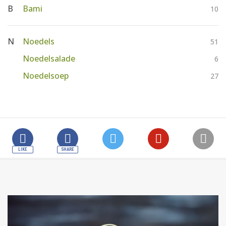
AANMELDEN
B
Bami
RECEPTEN
10
N
Noedels
51
WEEKMENU'S
Noedelsalade
6
Noedelsoep
27
KOOKBOEKEN