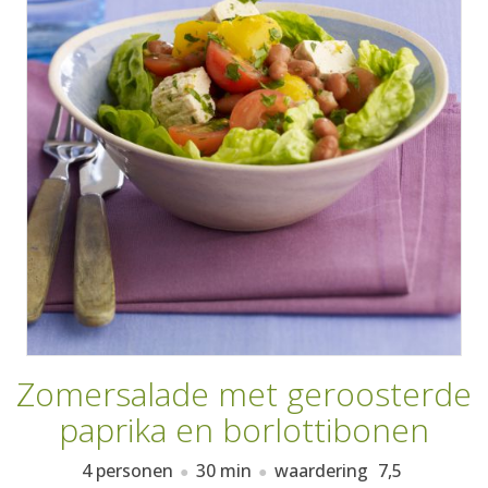
AANMELDEN
RECEPTEN
WEEKMENU'S
KOOKBOEKEN
Zomersalade met geroosterde
paprika en borlottibonen
4 personen
30 min
waardering
7,5