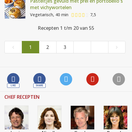
Pasteitjes gevuld met prei en portobello's
met vichywortelen
Vegetarisch, 40 min
7,5
Recepten 1 t/m 20 van 55
‹
›
1
2
3
CHEF RECEPTEN