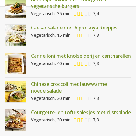
AANMELDEN
RECEPTEN
vegetarische burgers
Vegetarisch, 35 min
7,4
WEEKMENU'S
Caesar salade met Alpro soya Reepjes
Vegetarisch, 15 min
7,3
KOOKBOEKEN
Cannelloni met knolselderij en cantharellen
Vegetarisch, 40 min
7,8
Chinese broccoli met lauwwarme
noedelsalade
Vegetarisch, 20 min
7,3
Courgette- en tofu-spiesjes met rijstsalade
Vegetarisch, 30 min
7,3