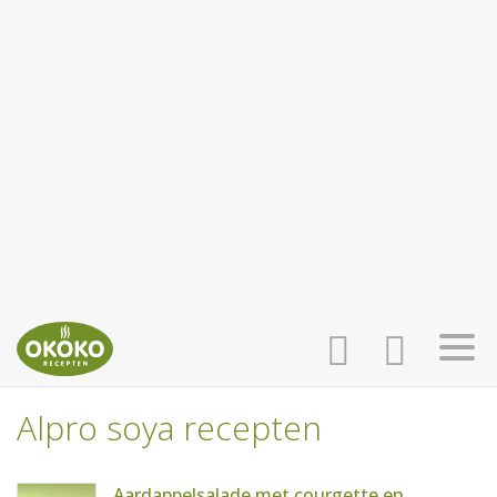
Alpro soya recepten
INLOGGEN
HOME
Aardappelsalade met courgette en