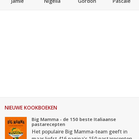
Jamie
Nigella
Gordon
Pascale
NIEUWE KOOKBOEKEN
Big Mamma - de 150 beste Italiaanse
pastarecepten
Het populaire Big Mamma-team geeft in
maar liefst 416 pagina's 150 pastarecepten