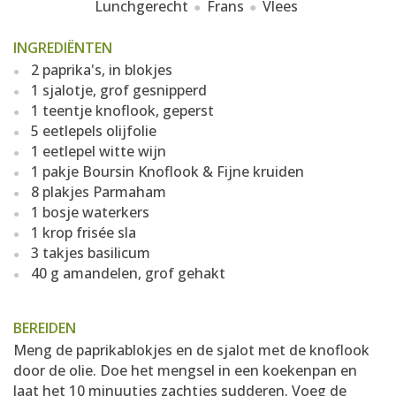
Lunchgerecht
Frans
Vlees
INGREDIËNTEN
2 paprika's, in blokjes
1 sjalotje, grof gesnipperd
1 teentje knoflook, geperst
5 eetlepels olijfolie
1 eetlepel witte wijn
1 pakje Boursin Knoflook & Fijne kruiden
8 plakjes Parmaham
1 bosje waterkers
1 krop frisée sla
3 takjes basilicum
40 g amandelen, grof gehakt
BEREIDEN
Meng de paprikablokjes en de sjalot met de knoflook
door de olie. Doe het mengsel in een koekenpan en
laat het 10 minuutjes zachtjes sudderen. Voeg de