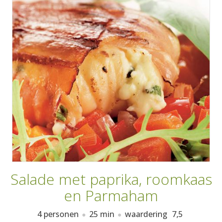
AANMELDEN
RECEPTEN
WEEKMENU'S
KOOKBOEKEN
Salade met paprika, roomkaas
en Parmaham
4 personen
25 min
waardering
7,5