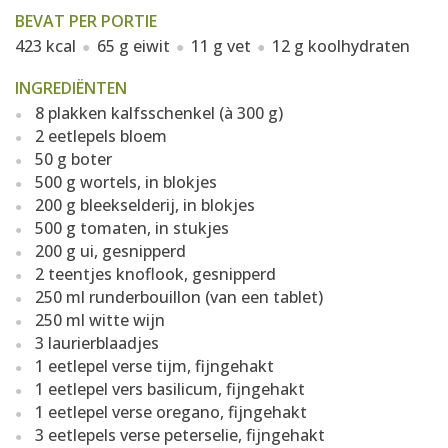
BEVAT PER PORTIE
423 kcal
65 g eiwit
11 g vet
12 g koolhydraten
INGREDIËNTEN
8 plakken kalfsschenkel (à 300 g)
2 eetlepels bloem
50 g boter
500 g wortels, in blokjes
200 g bleekselderij, in blokjes
500 g tomaten, in stukjes
200 g ui, gesnipperd
2 teentjes knoflook, gesnipperd
250 ml runderbouillon (van een tablet)
250 ml witte wijn
3 laurierblaadjes
1 eetlepel verse tijm, fijngehakt
1 eetlepel vers basilicum, fijngehakt
1 eetlepel verse oregano, fijngehakt
3 eetlepels verse peterselie, fijngehakt