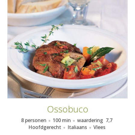
AANMELDEN
RECEPTEN
WEEKMENU'S
KOOKBOEKEN
Ossobuco
8 personen
100 min
waardering
7,7
Hoofdgerecht
Italiaans
Vlees