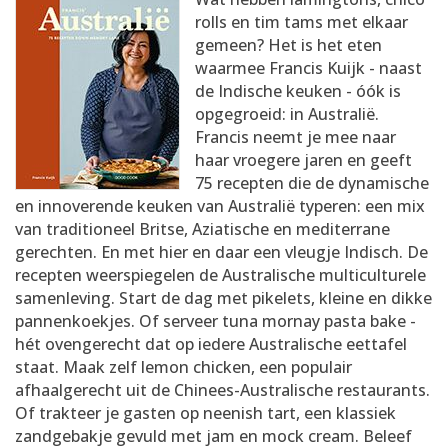
AANMELDEN
RECEPTEN
rolls en tim tams met elkaar
gemeen? Het is het eten
waarmee Francis Kuijk - naast
WEEKMENU'S
de Indische keuken - óók is
opgegroeid: in Australië.
Francis neemt je mee naar
KOOKBOEKEN
haar vroegere jaren en geeft
75 recepten die de dynamische
en innoverende keuken van Australië typeren: een mix
van traditioneel Britse, Aziatische en mediterrane
gerechten. En met hier en daar een vleugje Indisch. De
recepten weerspiegelen de Australische multiculturele
samenleving. Start de dag met pikelets, kleine en dikke
pannenkoekjes. Of serveer tuna mornay pasta bake -
hét ovengerecht dat op iedere Australische eettafel
staat. Maak zelf lemon chicken, een populair
afhaalgerecht uit de Chinees-Australische restaurants.
Of trakteer je gasten op neenish tart, een klassiek
zandgebakje gevuld met jam en mock cream. Beleef