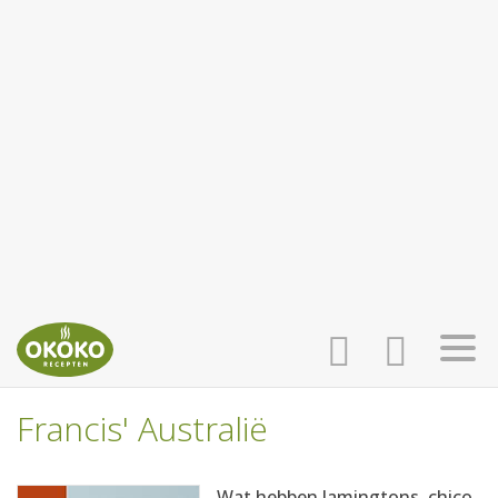
Francis' Australië
INLOGGEN
HOME
Wat hebben lamingtons, chico