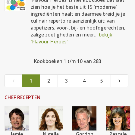
'Flavour Heroes' is hét kookboek dat laat
zien hoe je het beste uit 15 'moderne'
ingrediënten haalt en daarmee breid je je
culinair repertoire aanzienlijk uit: van
appetizers, voor-, bij- en hoofdgerechten,
zalige zoetigheden en meer...
bekijk
'Flavour Heroes'
Kookboeken 1 t/m 10 van 283
‹
›
1
2
3
4
5
CHEF RECEPTEN
Jamie
Nigella
Gordon
Pascale