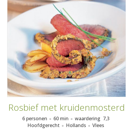
AANMELDEN
RECEPTEN
WEEKMENU'S
KOOKBOEKEN
Rosbief met kruidenmosterd
6 personen
60 min
waardering
7,3
Hoofdgerecht
Hollands
Vlees