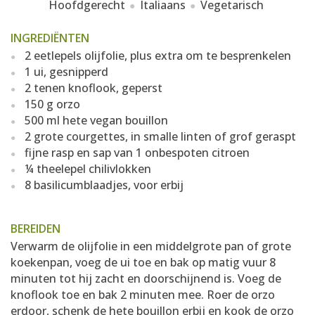
Hoofdgerecht
Italiaans
Vegetarisch
INGREDIËNTEN
2 eetlepels olijfolie, plus extra om te besprenkelen
1 ui, gesnipperd
2 tenen knoflook, geperst
150 g orzo
500 ml hete vegan bouillon
2 grote courgettes, in smalle linten of grof geraspt
fijne rasp en sap van 1 onbespoten citroen
¼ theelepel chilivlokken
8 basilicumblaadjes, voor erbij
BEREIDEN
Verwarm de olijfolie in een middelgrote pan of grote
koekenpan, voeg de ui toe en bak op matig vuur 8
minuten tot hij zacht en doorschijnend is. Voeg de
knoflook toe en bak 2 minuten mee. Roer de orzo
erdoor, schenk de hete bouillon erbij en kook de orzo