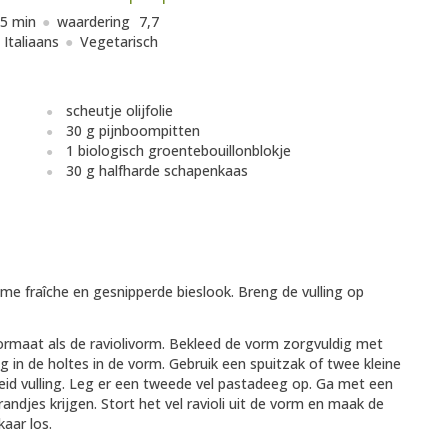
5 min
waardering
7,7
Italiaans
Vegetarisch
scheutje olijfolie
30 g pijnboompitten
1 biologisch groentebouillonblokje
30 g halfharde schapenkaas
me fraîche en gesnipperde bieslook. Breng de vulling op
formaat als de raviolivorm. Bekleed de vorm zorgvuldig met
 in de holtes in de vorm. Gebruik een spuitzak of twee kleine
heid vulling. Leg er een tweede vel pastadeeg op. Ga met een
andjes krijgen. Stort het vel ravioli uit de vorm en maak de
aar los.