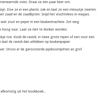
orverwarmde oven. Draai ze een paar keer om.
jn. Doe ze in een plastic zak en laat ze een minuutje zweten.
het zaad en de zaadlijsten. Snijd het vruchtvlees in reepjes.
en wat zout en peper in een keukenmachine. Zet weg.
p hoog vuur. Laat ze niet te donker worden.
okje toe. Kook de ravioli, in twee grote repen of een voor een
 laat de ravioli dan uitlekken op keukenpapier.
over. Strooi er de geroosterde pijnboompitten en grof
 afkomstig uit het kookboek...