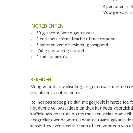
4 personen
5
Voorgerecht
INGREDIËNTEN
50 g zachte, verse geitenkaas
2 eetlepels crème fraîche of mascarpone
5 sprieten verse bieslook, gesnipperd
400 g pastadeeg naturel
2 rode paprika's
BEREIDEN
Meng voor de raviolivulling de geitenkaas met de crè
smaak met zout en peper.
Rol het pastadeeg zo dun mogelijk uit in hetzelfde 
het dunne vel pastadeeg en druk het deeg voorzichtig
koffielepels en vul de holtes met een kleine hoeveel
deegroller over de vorm, zodat de ravioli gekartelde r
kussentjes eventueel in repen of een voor een van elk