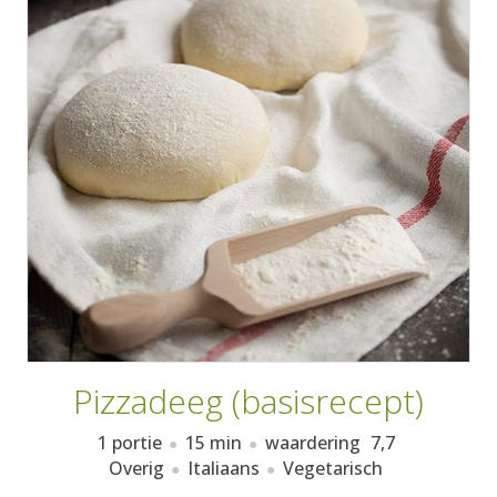
AANMELDEN
RECEPTEN
WEEKMENU'S
KOOKBOEKEN
Pizzadeeg (basisrecept)
1 portie
15 min
waardering
7,7
Overig
Italiaans
Vegetarisch