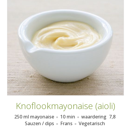
AANMELDEN
RECEPTEN
WEEKMENU'S
KOOKBOEKEN
Knoflookmayonaise (aioli)
250 ml mayonaise
10 min
waardering
7,8
Sauzen / dips
Frans
Vegetarisch