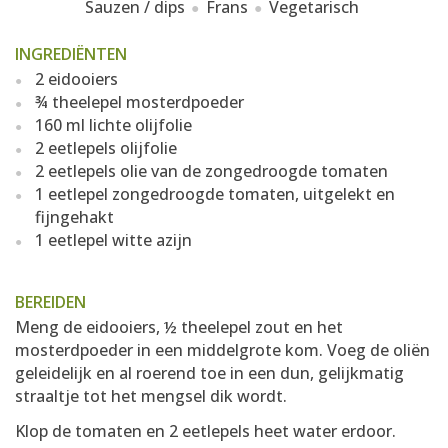
Sauzen / dips
Frans
Vegetarisch
INGREDIËNTEN
2 eidooiers
¾ theelepel mosterdpoeder
160 ml lichte olijfolie
2 eetlepels olijfolie
2 eetlepels olie van de zongedroogde tomaten
1 eetlepel zongedroogde tomaten, uitgelekt en
fijngehakt
1 eetlepel witte azijn
BEREIDEN
Meng de eidooiers, ½ theelepel zout en het
mosterdpoeder in een middelgrote kom. Voeg de oliën
geleidelijk en al roerend toe in een dun, gelijkmatig
straaltje tot het mengsel dik wordt.
Klop de tomaten en 2 eetlepels heet water erdoor.