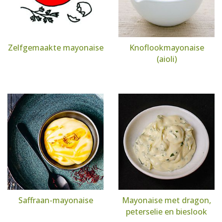
Zelfgemaakte mayonaise
Knoflookmayonaise
(aioli)
Saffraan-mayonaise
Mayonaise met dragon,
peterselie en bieslook