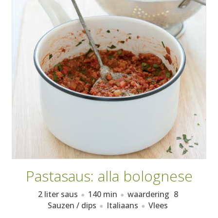
AANMELDEN
RECEPTEN
WEEKMENU'S
KOOKBOEKEN
Pastasaus: alla bolognese
2 liter saus
140 min
waardering
8
Sauzen / dips
Italiaans
Vlees